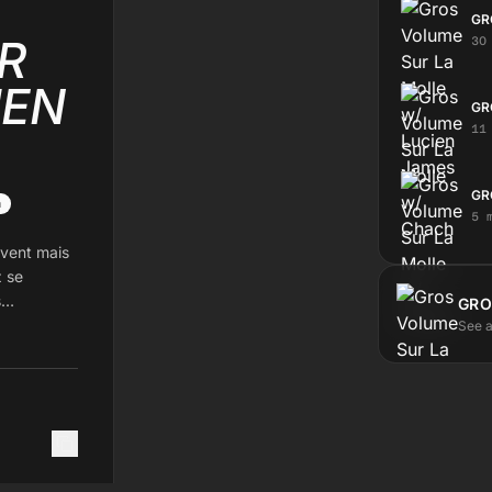
GR
R
30
IEN
GR
11
GR
a
5 
ivent mais
z se
s
GRO
See a