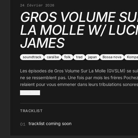
24 février 2026
GROS VOLUME SU
LA MOLLE W/ LUC
JAMES
soundtrack
caraïbe
folk
trad
japan
Bossa nova
Komp
Les épisodes de Gros Volume Sur La Molle (GVSLM) se su
ne se ressemblent pas. Une fois par mois les frères Poche
relaient pour vous emmener dans leurs tribulations sonore
éclectiques. with Chach & Lucien James
Show more
TRACKLIST
tracklist coming soon
01