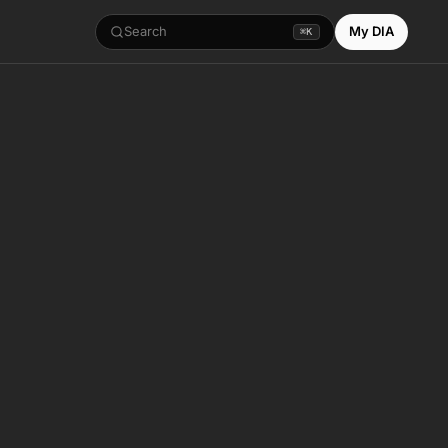
Search
My DIA
⌘K