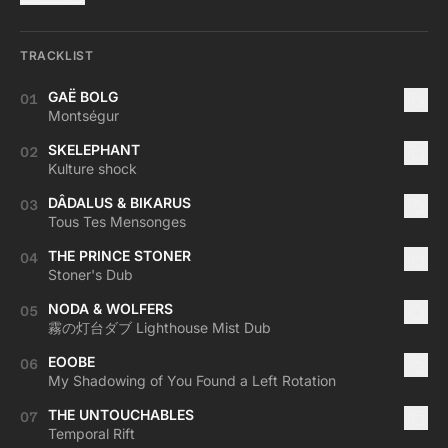
TRACKLIST
GAË BOLG
01
Montségur
SKELEPHANT
02
Kulture shock
DÂDALUS & BIKARUS
03
Tous Tes Mensonges
THE PRINCE STONER
04
Stoner's Dub
NODA & WOLFERS
05
霧の灯台ダブ Lighthouse Mist Dub
EOOBE
06
My Shadowing of You Found a Left Rotation
THE UNTOUCHABLES
07
Temporal Rift