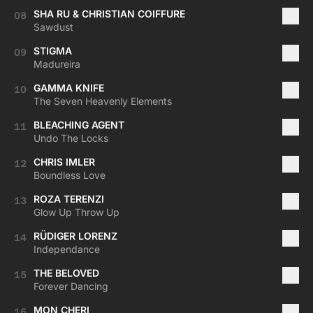
SHA RU & CHRISTIAN COIFFURE
08
Sawdust
STIGMA
09
Madureira
GAMMA KNIFE
10
The Seven Heavenly Elements
BLEACHING AGENT
11
Undo The Locks
CHRIS IMLER
12
Boundless Love
ROZA TERENZI
13
Glow Up Throw Up
RÜDIGER LORENZ
14
Independance
THE BELOVED
15
Forever Dancing
MON CHERI
16