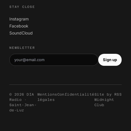
STAY CLOSE
Instagram
Facebook
SoundCloud
NEWSLETTER
Sign up
© 2026 DIA
Mentions
Confidentialité
Site by
RSS
Radio ·
légales
Midnight
Saint-Jean-
Club
de-Luz