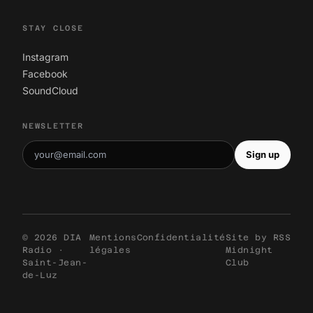
STAY CLOSE
Instagram
Facebook
SoundCloud
NEWSLETTER
Sign up
© 2026 DIA
Mentions
Confidentialité
Site by
RSS
Radio ·
légales
Midnight
Saint-Jean-
Club
de-Luz