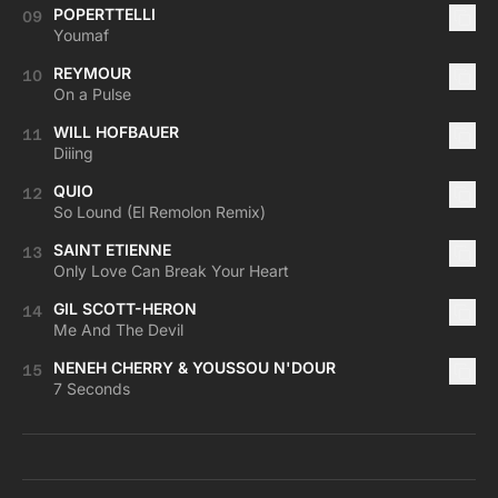
POPERTTELLI
09
Youmaf
REYMOUR
10
On a Pulse
WILL HOFBAUER
11
Diiing
QUIO
12
So Lound (El Remolon Remix)
SAINT ETIENNE
13
Only Love Can Break Your Heart
GIL SCOTT-HERON
14
Me And The Devil
NENEH CHERRY & YOUSSOU N'DOUR
15
7 Seconds