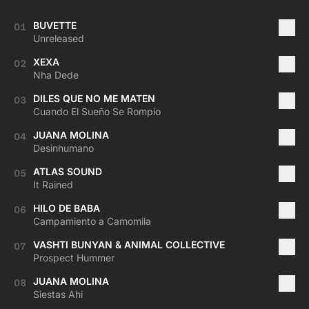
BUVETTE
01
Unreleased
XEXA
02
Nha Dede
DILES QUE NO ME MATEN
03
Cuando El Sueño Se Rompio
JUANA MOLINA
04
Desinhumano
ATLAS SOUND
05
It Rained
HILO DE BABA
06
Campamiento a Camomila
VASHTI BUNYAN & ANIMAL COLLECTIVE
07
Prospect Hummer
JUANA MOLINA
08
Siestas Ahi