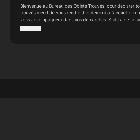
Bienvenue au Bureau des Objets Trouvés, pour déclarer to
trouvés merci de vous rendre directement a l’accueil ou u
vous accompagnera dans vos démarches. Suite a de nouv
réglementations, notre service ne prend plus en charge le
Show more
demandes d’objets perdus, veuillez nous excusez pour la
occasionnée. La direction
LI
Li
La
Sc