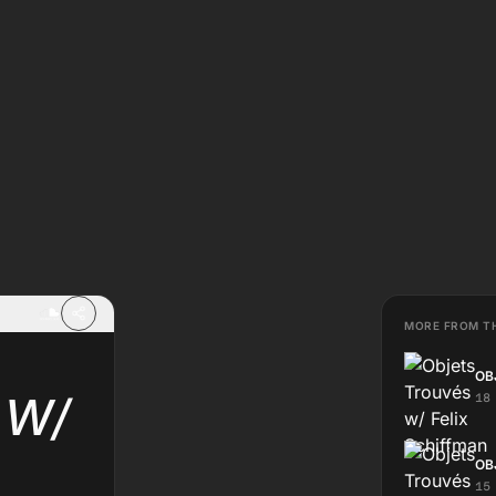
MORE FROM T
OB
 W/
18
OB
15