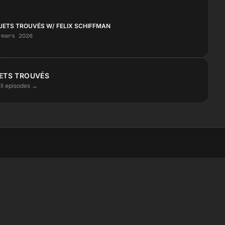
JETS TROUVÉS W/ FELIX SCHIFFMAN
 mars 2026
ETS TROUVÉS
ll episodes →
STAY CLOSE
Instagram
Facebook
SoundCloud