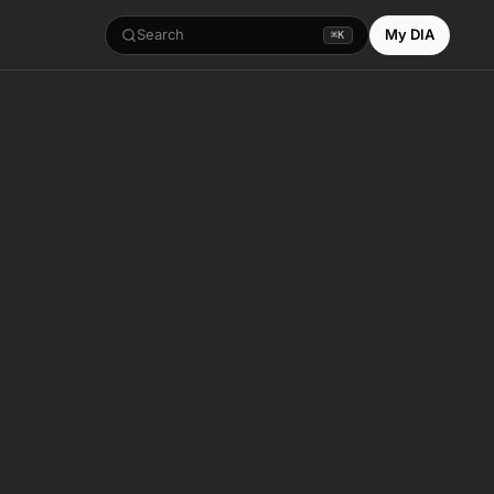
Search
My DIA
⌘K