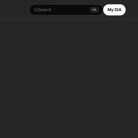
Search
My DIA
⌘K