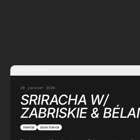
PLAY EPISODE
29 janvier 2026
SRIRACHA W/
ZABRISKIE & BÉLA
mental
slow trance