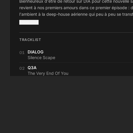
Bienheureux d'être de retour sur DIA pour cette nouvelle s
revient à nos premiers amours dans ce premier épisode : 
l'ambient à la deep-house aérienne qui peu à peu se tran
deep-techno d'homme des cavernes !
Show more
TRACKLIST
DIALOG
01
Silence Scape
Q3A
02
The Very End Of You
RINGS AROUND SATURN
03
The Edgelands
DDWY
04
Spinning Stones
MEMPHIS
05
Untitled
DORISBURG
06