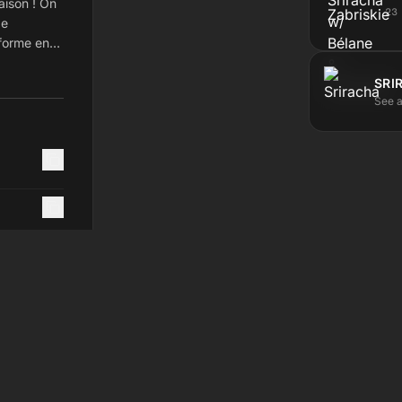
aison ! On
23
de
sforme en
SRI
See a