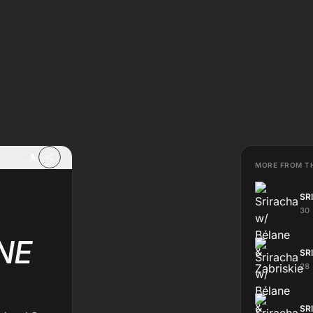
MORE FROM T
SR
30
NE
SR
28
SR